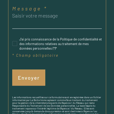
Message *
J'ai pris connaissance de la Politique de confidentialité et
des informations relatives au traitement de mes
données personnelles (*)*
* Champ obligatoire
Envoyer
Les informations recueillies sur ce formulaire sont enregistrées dans un fichier
informatisé par La Boite Immo agissant comme Sous-traitant du traitement
pour la gestion de la clientèle/prospects de l'Agence / du Réseau qui reste
Responsable du Traitement de vos Données personnelles. La base légale du
traitement repose sur l'intérêt légitime de l'Agence / du Réseau. Elles sont
conservées jusqu'à demande de suppression et sont destinées à l'Agence / au