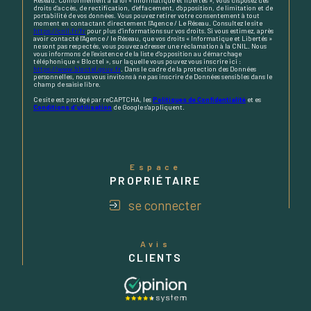
Réseau. Conformément à la loi « informatique et libertés », vous disposez des
droits d’accès, de rectification, d’effacement, d’opposition, de limitation et de
portabilité de vos données. Vous pouvez retirer votre consentement à tout
moment en contactant directement l’Agence / Le Réseau. Consultez le site
https://cnil.fr/fr
pour plus d’informations sur vos droits. Si vous estimez, après
avoir contacté l'Agence / le Réseau, que vos droits « Informatique et Libertés »
ne sont pas respectés, vous pouvez adresser une réclamation à la CNIL. Nous
vous informons de l’existence de la liste d'opposition au démarchage
téléphonique « Bloctel », sur laquelle vous pouvez vous inscrire ici :
https://www.bloctel.gouv.fr
. Dans le cadre de la protection des Données
personnelles, nous vous invitons à ne pas inscrire de Données sensibles dans le
champ de saisie libre.
Ce site est protégé par reCAPTCHA, les
Politiques de Confidentialité
et es
Conditions d'utilisation
de Google s'appliquent.
Espace
PROPRIÉTAIRE
se connecter
Avis
CLIENTS