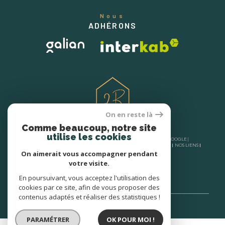
Nous
ADHÉRONS
On en reste là
Comme beaucoup, notre site
utilise les cookies
© 2026 | TOUS DROITS RÉSERVÉS | TRADUCTION POWERED BY GOOGLE |
NOS HONORAIRES
PLAN DU SITE
MENTIONS LÉGALES
ADMIN
NOS LIENS
POLITIQUE RGPD
COOKIES
On aimerait vous accompagner pendant
votre visite.
En poursuivant, vous acceptez l'utilisation des
cookies par ce site, afin de vous proposer des
contenus adaptés et réaliser des statistiques !
PARAMÉTRER
OK POUR MOI !