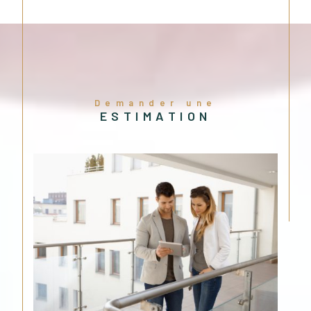
trouverons à coup sûr LE client qu'il vous faudra !
Soyez persuadé que nous mettrons tout en œuvre
pour vendre votre bien au meilleur prix grâce à une
estimation préalablement établie !
L’estimation immobilière
Demander une
Lors d'une
estimation immobilière
, notre objectif est
ESTIMATION
simple : Faciliter la vente rapide tout en maximisant
les bénéfices afin que vous puissiez concrétiser vos
projets en toute sérénité.
N'hésitez doc pas à prendre rendez-vous dès
maintenant pour faire estimer votre bien de manière
juste et impartiale.