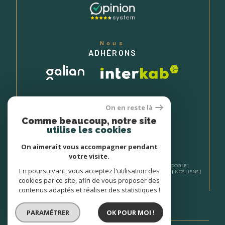
Nous
ADHÉRONS
On en reste là
Comme beaucoup, notre site
utilise les cookies
On aimerait vous accompagner pendant
votre visite.
© 2026 | TOUS DROITS RÉSERVÉS | TRADUCTION POWERED BY GOOGLE |
En poursuivant, vous acceptez l'utilisation des
NOS HONORAIRES
PLAN DU SITE
MENTIONS LÉGALES
ADMIN
NOS LIENS
POLITIQUE RGPD
COOKIES
cookies par ce site, afin de vous proposer des
contenus adaptés et réaliser des statistiques !
PARAMÉTRER
OK POUR MOI !