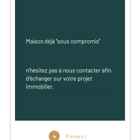
Maison déjà "sous compromis"
n'hésitez pas à nous contacter afin 
d'échanger sur votre projet 
immobilier.
Immobilier 2R, l'agence en famille, 
a été fondée par un frère et une 
soeur passionnés par l'immobilier.
4
Pièce(s)