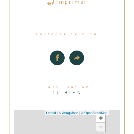
Imprimer
Partager ce bien
Localisation
DU BIEN
Leaflet
|
©
Maps
|
© OpenStreetMap
Jawg
+
−