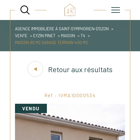
AGENCE IMMOBILIÈRE À SAINT-SYMPHORIEN-D'OZON
VENTE
EYZIN PINET
MAISON
T4
MAISON 90 M2 GARAGE TERRAIN 400 M2
Retour aux résultats
Réf : IVMA10000534
VENDU