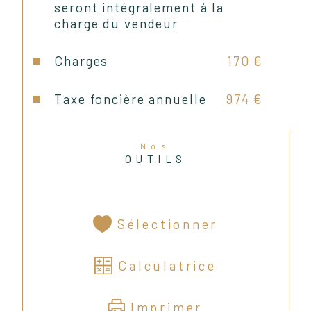
Les prestations de l'appartement 
seront intégralement à la
comprennent :
charge du vendeur
Charges
170 €
- Climatisation réversible dans la 
pièce à vivre et radiateurs 
Taxe foncière annuelle
974 €
éléctriques dans les chambres
Nos
- Peintures récentes
OUTILS
- Menuiseries en double vitrage 
PVC et volets roulants manuels
Sélectionner
Calculatrice
Imprimer
Charges de copropriété : 160 