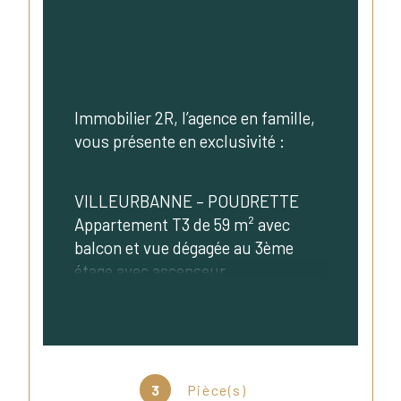
Immobilier 2R, l’agence en famille, 
vous présente en exclusivité :
VILLEURBANNE – POUDRETTE 
Appartement T3 de 59 m² avec 
balcon et vue dégagée au 3ème 
étage avec ascenseur.
Au sein d'une petite copropriété 
récente et sécurisée datant de 
2011, cet appartement lumineux et 
3
Pièce(s)
sans vis-à-vis vous séduira par 