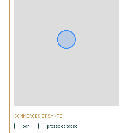
disponibles sur le site Géorisques 
Si vous souhaitez obtenir plus 
d'informations ou planifier une 
visite, n'hésitez pas à nous 
contacter. Immobilier 2R, l'agence 
en famille, a été fondée par un 
frère et une soeur passionnés par 
l'immobilier. Nous sommes 
disponibles 7 jours sur 7 et serions 
heureux de vous accompagner en 
toute confiance dans votre projet 
immobilier, que ce soit pour une 
vente, un achat, une recherche 
personnalisée ou une division. Nos 
estimations sont gratuites.
COMMERCES ET SANTÉ
bar
presse et tabac