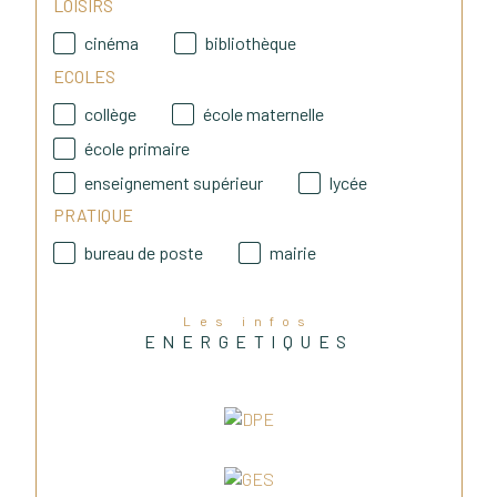
Julie & Nicolas, Immobilier 2R.
LOISIRS
cinéma
bibliothèque
ECOLES
collège
école maternelle
école primaire
enseignement supérieur
lycée
PRATIQUE
bureau de poste
mairie
Les infos
ENERGETIQUES