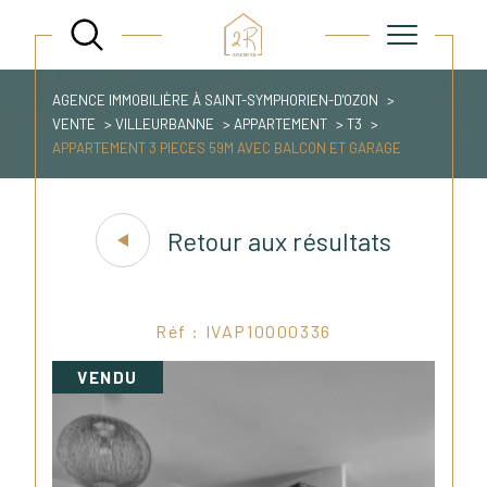
AGENCE IMMOBILIÈRE À SAINT-SYMPHORIEN-D'OZON
VENTE
VILLEURBANNE
APPARTEMENT
T3
APPARTEMENT 3 PIECES 59M AVEC BALCON ET GARAGE
Retour aux résultats
Réf : IVAP10000336
VENDU