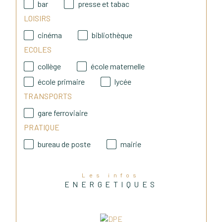
bar
presse et tabac
CCI de Lyon Métropole le 
LOISIRS
08/06/2023
cinéma
bibliothèque
ECOLES
collège
école maternelle
école primaire
lycée
TRANSPORTS
gare ferroviaire
PRATIQUE
bureau de poste
mairie
Les infos
ENERGETIQUES