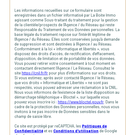
Les informations recueillies sur ce formulaire sont
enregistrées dans un fichier informatisé par La Boite Immo
agissant comme Sous-traitant du traitement pour la gestion
de la clientèle/prospects de l'Agence / du Réseau qui reste
Responsable du Traitement de vos Données personnelles. La
base légale du traitement repose sur l'intérêt légitime de
l'Agence / du Réseau. Elles sont conservées jusqu'à demande
de suppression et sont destinées à l'Agence / au Réseau.
Conformément à la loi « informatique et libertés », vous
disposez des droits d’accès, de rectification, d’effacement,
d’opposition, de limitation et de portabilité de vos données.
Vous pouvez retirer votre consentement à tout moment en
contactant directement l’Agence / Le Réseau. Consultez le
site
https://cnil.fr/fr
pour plus d’informations sur vos droits.
Si vous estimez, après avoir contacté l'Agence / le Réseau,
que vos droits « Informatique et Libertés » ne sont pas
respectés, vous pouvez adresser une réclamation à la CNIL.
Nous vous informons de l’existence de la liste d'opposition au
démarchage téléphonique « Bloctel », sur laquelle vous
pouvez vous inscrire ici :
https://www.bloctel.gouv.fr
. Dans le
cadre de la protection des Données personnelles, nous vous
invitons à ne pas inscrire de Données sensibles dans le
champ de saisie libre.
Ce site est protégé par reCAPTCHA, les
Politiques de
Confidentialité
et es
Conditions d'utilisation
de Google