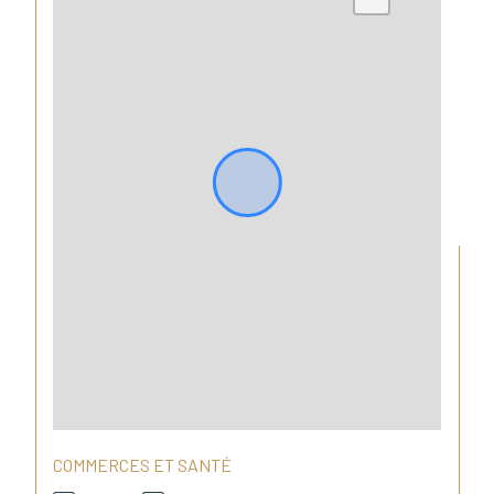
Immobilier 2R, l’agence en famille, 
fondée par un frère et une sœur 
passionnés par l’immobilier, est à 
votre disposition 7 jours sur 7 pour 
vous accompagner dans votre 
projet immobilier : vente, achat, 
recherche personnalisée ou 
division.
Agence Immobilier 2R
 590 chemin de la Blancherie
 69360 Saint-Symphorien-d’Ozon
 RCS n° 952 940 054
 Carte professionnelle Transaction 
COMMERCES ET SANTÉ
: CPI69012023000000087