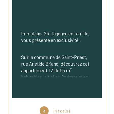
Immobilier 2R, l’agence en famille, 
vous présente en exclusivité :
Sur la commune de Saint-Priest, 
rue Aristide Briand, découvrez cet 
appartement T3 de 55 m² 
habitables, situé au 2ᵉ étage avec 
ascenseur d’une résidence récente 
de 2019, parfaitement entretenue.
Idéalement situé, il bénéficie d’un 
3
Pièce(s)
emplacement recherché, à 