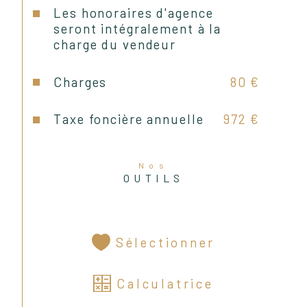
Prestations :
Les honoraires d'agence
seront intégralement à la
charge du vendeur
- Chauffage individuel au gaz
Charges
80 €
- Menuiseries double vitrage
Taxe foncière annuelle
972 €
- Volets roulants
Nos
OUTILS
- Fibre optique
À savoir :
Sélectionner
Calculatrice
- Taxe foncière 2025 : 972 €