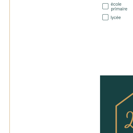
école
primaire
lycée