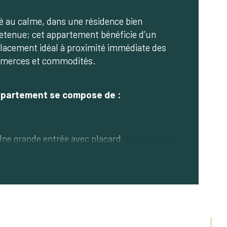
ge
é au calme, dans une résidence bien 
enseur
etenue; cet appartement bénéficie d’un 
acement idéal à proximité immédiate des 
e
merces et commodités.
ppartement se compose de :
Une grande entrée avec placard.
Une cuisine séparée de 9,71 m².
 avec accès à 
alcon de 5,2 m².
 et 