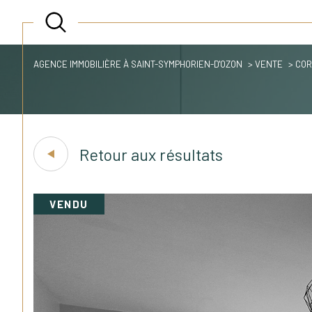
AGENCE IMMOBILIÈRE À SAINT-SYMPHORIEN-D'OZON
VENTE
COR
Acheter
Retour aux résultats
Est
de l'ancien
TYPE DE BIEN
1
de l'ancien
VENDU
Appartement
69960 - Corbas