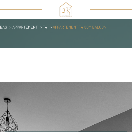
BAS
APPARTEMENT
T4
APPARTEMENT T4 80M BALCON
Voir les
0
annonces
imer
1
LOCALISATION
BUDGET
4 Pièces