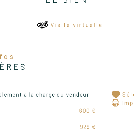
9,75
Visite virtuelle
nfos
Les
IÈRES
Menuiseries en double vit
Sél
alement à la charge du vendeur
vole
Imp
600 €
929 €