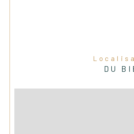
Localis
DU B