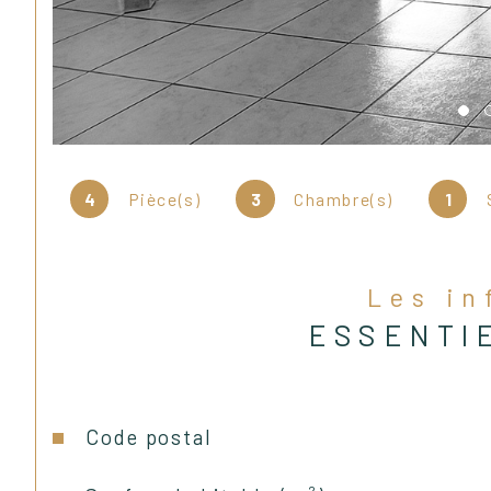
4
Pièce(s)
3
Chambre(s)
1
Les i
ESSENTI
Caractéristiques
Valeurs
Code postal