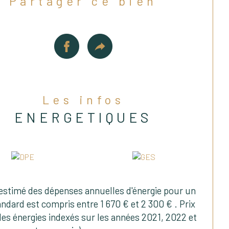
Partager ce bien
cave de 5 m² complète ce bien.
rges de copropriété :
 600 € / trimestre
informations sur les risques auxquels ce 
Les infos
 est exposé sont disponibles sur le site 
ENERGETIQUES
isques.
ous souhaitez obtenir plus d'informations 
lanifier une visite, n'hésitez pas à nous 
acter.
estimé des dépenses annuelles d'énergie pour un
ndard est compris entre 1 670 € et 2 300 € . Prix
s énergies indexés sur les années 2021, 2022 et
obilier 2R
, l’agence en famille fondée par 