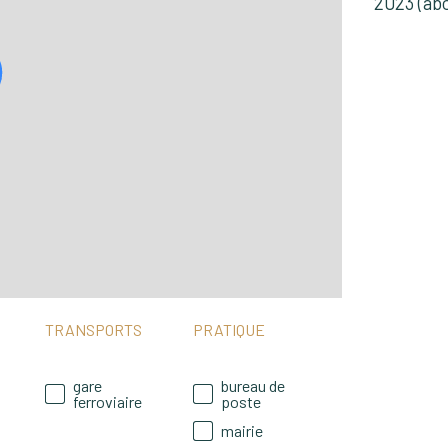
2023 (ab
un f
l'im
vous
votr
rech
esti
Juli
TRANSPORTS
PRATIQUE
gare
bureau de
ferroviaire
poste
mairie