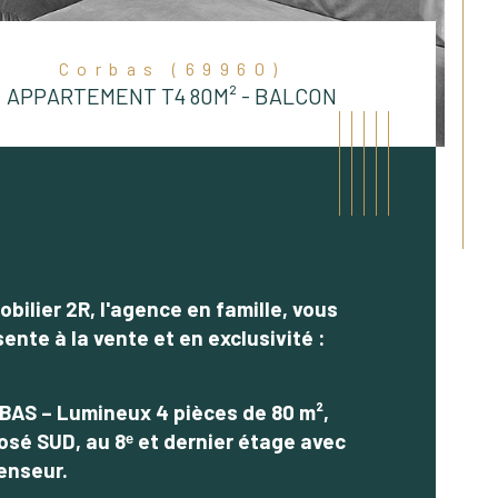
Corbas (69960)
APPARTEMENT T4 80M² - BALCON
bilier 2R, l'agence en famille, vous 
ente à la vente et en exclusivité :
BAS – Lumineux 4 pièces de 80 m², 
osé SUD, au 8ᵉ et dernier étage avec 
istiques
Valeurs
bre de pièces
enseur.