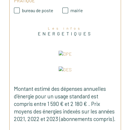
passionnés par l’immobilier, est à 
PRATIQUE
votre disposition 7 jours sur 7 pour 
bureau de poste
mairie
vous accompagner dans vos 
projets : vente, achat, recherche 
Les infos
personnalisée ou division.
ENERGETIQUES
Agence Immobilier 2R
590 chemin de la Blancherie
69360 Saint-Symphorien-d’Ozon
Montant estimé des dépenses annuelles
RCS n° 952 940 054
d'énergie pour un usage standard est
Carte professionnelle Transaction 
compris entre 1 590 € et 2 180 € . Prix
: CPI69012023000000087
moyens des énergies indexés sur les années
CCI de Lyon Métropole le 
2021, 2022 et 2023 (abonnements compris).
08/06/2023