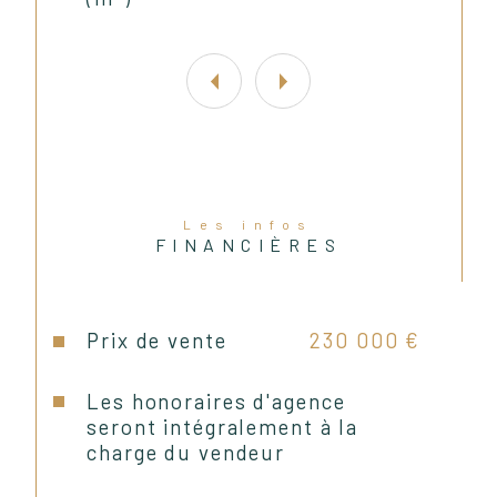
- WC séparés
À l'étage :
Les infos
- Trois chambres de 10,37 m², 
FINANCIÈRES
10,01 m² et 9,63 m²
Prix de vente
230 000 €
- Bureau mansardé de 10,67 m² au 
sol, idéal pour le télétravail, une 
Les honoraires d'agence
salle de jeux ou une chambre 
seront intégralement à la
d'appoint
charge du vendeur