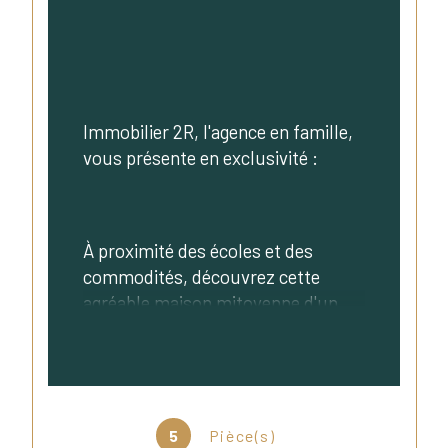
Immobilier 2R, l'agence en famille, 
vous présente en exclusivité :
À proximité des écoles et des 
commodités, découvrez cette 
agréable maison mitoyenne d'un 
côté de 91,03 m² au sol (77,99 m² 
Carrez) avec garage, construite en 
1987 sur une parcelle de terrain de 
257 m².
Une maison fonctionnelle et idéale 
5
Pièce(s)