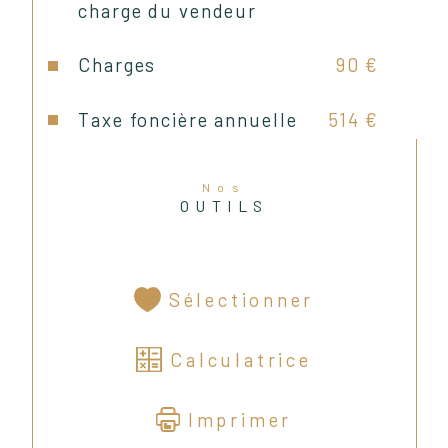
charge du vendeur
- Cuisine équipée
Charges
90 €
- Parquet massif dans les 
chambres
Taxe foncière annuelle
514 €
- Chauffage et eau chaude au gaz 
Nos
individuel. Chaudière récente.
OUTILS
- Fibre optique
Sélectionner
Calculatrice
Aucuns travaux à prévoir !
Imprimer