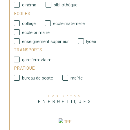
cinéma
bibliothèque
ECOLES
 Julie & Nicolas, Immobilier 2R.
collège
école maternelle
école primaire
enseignement supérieur
lycée
TRANSPORTS
gare ferroviaire
PRATIQUE
bureau de poste
mairie
Les infos
ENERGETIQUES