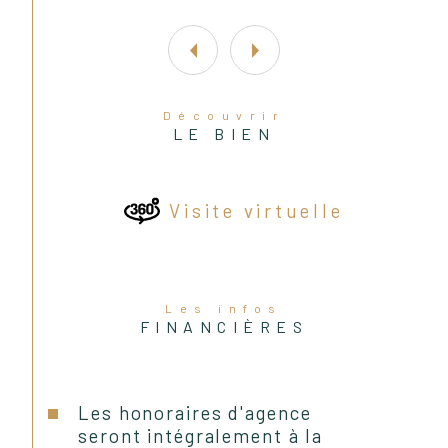
- Deux belles chambres de 13,9 et 
13,4 m²
- Grande salle de bain de 5,58 m²
Découvrir
LE BIEN
- WC séparés
Visite virtuelle
 Les prestations de l'appartement 
comprennent :
Les infos
FINANCIÈRES
 - Menuiseries en double vitrage 
bois neuves + volets roulants
Les honoraires d'agence
seront intégralement à la