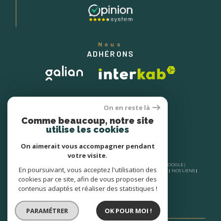
Nous
ADHÉRONS
On en reste là
Comme beaucoup, notre site
utilise les cookies
On aimerait vous accompagner pendant
votre visite.
© 2026 | TOUS DROITS RÉSERVÉS | TRADUCTION POWERED BY GOOGLE |
En poursuivant, vous acceptez l'utilisation des
NOS HONORAIRES
PLAN DU SITE
MENTIONS LÉGALES
ADMIN
NOS LIENS
POLITIQUE RGPD
COOKIES
cookies par ce site, afin de vous proposer des
contenus adaptés et réaliser des statistiques !
PARAMÉTRER
OK POUR MOI !