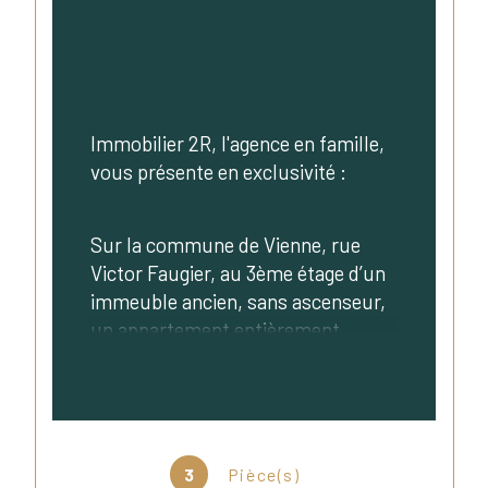
Immobilier 2R, l'agence en famille, 
vous présente en exclusivité :
Sur la commune de Vienne, rue 
Victor Faugier, au 3ème étage d’un 
immeuble ancien, sans ascenseur, 
un appartement entièrement 
rénové de type T3 de 79 m² 
habitables. Une cave complète ce 
bien.
3
Pièce(s)
A proximité de tous commerces et 